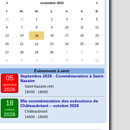
«
novembre 2023
»
l.
m.
m.
j.
v.
s.
d.
30
31
1
2
3
4
5
6
7
8
9
10
11
12
13
14
16
17
18
19
15
20
21
23
24
25
26
22
27
28
29
30
1
2
3
4
5
6
7
8
9
10
Évènements à venir
Septembre 2026 - Commémoration à Saint-
05
Nazaire
septembre
Saint-Nazaire (44)
2026
16h00 - 18h00
85e commémoration des exécutions de
18
Châteaubriant – octobre 2026
octobre
Châteaubriant
2026
14h00 - 18h00