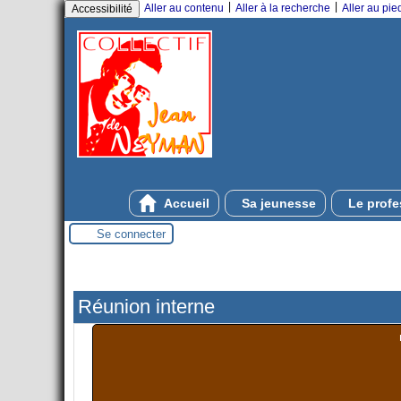
|
|
Aller au contenu
Aller à la recherche
Aller au pi
Accessibilité
Accueil
Sa jeunesse
Le profe
Se connecter
Réunion interne