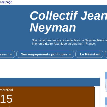
ed de page
Collectif Jea
Neyman
Site de recherches sur la vie de Jean de Neyman, Résistan
Inférieure (Loire-Atlantique aujourd’hui) - France.
sseur
Ses engagements politiques
Le Résistant
▼
▼
mercredi
15