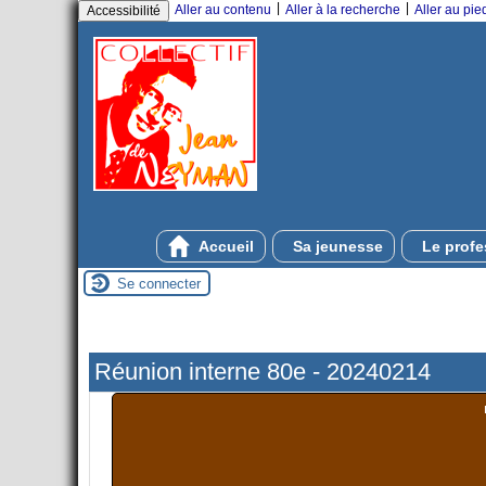
|
|
Aller au contenu
Aller à la recherche
Aller au pi
Accessibilité
Accueil
Sa jeunesse
Le profe
Se connecter
Réunion interne 80e - 20240214