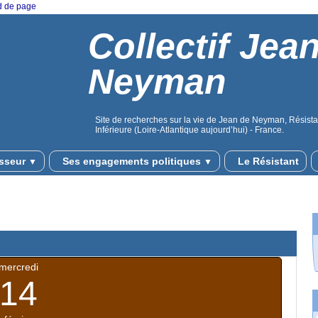
ed de page
Collectif Jea
Neyman
Site de recherches sur la vie de Jean de Neyman, Résistan
Inférieure (Loire-Atlantique aujourd’hui) - France.
sseur
Ses engagements politiques
Le Résistant
▼
▼
mercredi
14