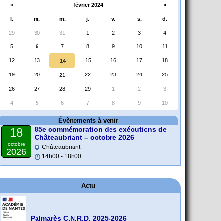
«
février 2024
»
l.
m.
m.
j.
v.
s.
d.
29
30
31
1
2
3
4
5
6
7
8
9
10
11
12
13
15
16
17
18
14
19
20
22
23
24
25
21
26
27
28
29
1
2
3
4
5
6
7
8
9
10
Évènements à venir
85e commémoration des exécutions de
18
Châteaubriant – octobre 2026
octobre
Châteaubriant
2026
14h00 - 18h00
Actu
Palmarès C.N.R.D. 2025-2026