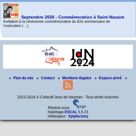
Septembre 2026 - Commémoration à Saint-Nazaire
Invitation à la cérémonie commémorative du 82e anniversaire de
l’exécution (…)
Palmarès C.N.R.D. 2025-2026
e
85
Mai 2026 - Commémoration à La Baule-Escoublac
commémoration des exécutions de Châteaubriant
Bravo à toutes et tous, élèves et profs.
– octobre 2026
Rendez-vous devant la maison où Jean a enseigné, à La Baule-Escoublac
- (…)
Toutes les informations à venir sur le site internet de l’Amicale (…)
Plan du site
Contact
Mentions légales
Espace privé
2023-2024 © Collectif Jean de Neyman - Tous droits réservés
Réalisé sous
Habillage
ESCAL
5.5.23
Hébergeur :
Spipfactory