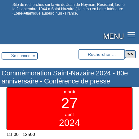
Site de recherches sur la vie de Jean de Neyman, Résistant, fusillé
le 2 septembre 1944 à Saint-Nazaire (Heinlex) en Loire-Inférieure
(Loire-Atlantique aujourd’hui) - France.
MENU
Se connecter
Commémoration Saint-Nazaire 2024 - 80e
anniversaire - Conférence de presse
mardi
27
août
2024
11h00 - 12h00