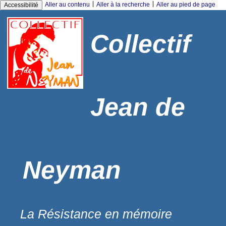
|
|
Aller au contenu
Aller à la recherche
Aller au pied de page
Accessibilité
Collectif
Jean de
Neyman
La Résistance en mémoire