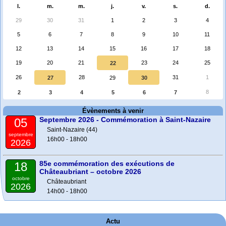
l.
m.
m.
j.
v.
s.
d.
29
30
31
1
2
3
4
5
6
7
8
9
10
11
12
13
14
15
16
17
18
19
20
21
23
24
25
22
26
28
31
1
27
29
30
8
2
3
4
5
6
7
Évènements à venir
Septembre 2026 - Commémoration à Saint-Nazaire
05
Saint-Nazaire (44)
septembre
16h00 - 18h00
2026
85e commémoration des exécutions de
18
Châteaubriant – octobre 2026
octobre
Châteaubriant
2026
14h00 - 18h00
Actu