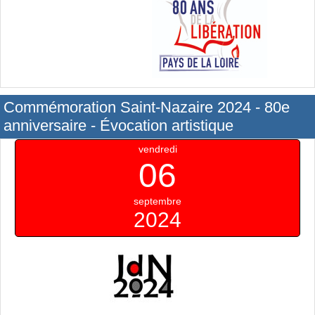
Commémoration Saint-Nazaire 2024 - 80e
anniversaire - Évocation artistique
vendredi
06
septembre
2024