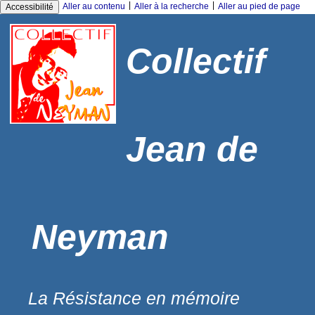
|
|
Aller au contenu
Aller à la recherche
Aller au pied de page
Accessibilité
Collectif
Jean de
Neyman
La Résistance en mémoire