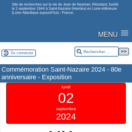
Site de recherches sur la vie de Jean de Neyman, Résistant, fusillé
le 2 septembre 1944 à Saint-Nazaire (Heinlex) en Loire-Inférieure
(Loire-Atlantique aujourd’hui) - France.
MENU
Se connecter
Commémoration Saint-Nazaire 2024 - 80e
anniversaire - Exposition
lundi
02
septembre
2024