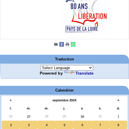
Traduction
Powered by
Translate
Calendrier
«
septembre 2024
»
l.
m.
m.
j.
v.
s.
d.
26
28
29
31
1
27
30
2
3
4
5
6
7
8