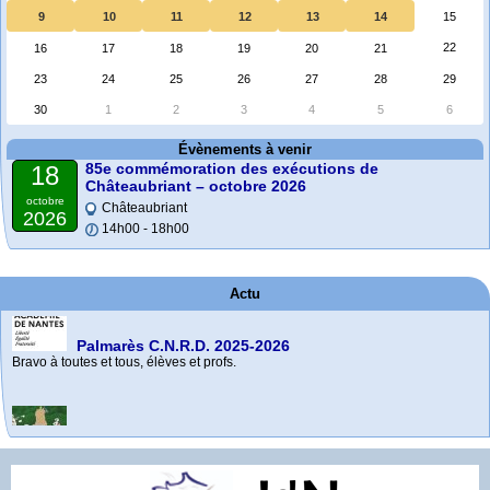
9
10
11
12
13
14
15
22
16
17
18
19
20
21
23
24
25
26
27
28
29
30
1
2
3
4
5
6
Évènements à venir
85e commémoration des exécutions de
18
Châteaubriant – octobre 2026
octobre
Châteaubriant
2026
14h00 - 18h00
Palmarès C.N.R.D. 2025-2026
Actu
Bravo à toutes et tous, élèves et profs.
e
85
commémoration des exécutions de Châteaubriant
– octobre 2026
Toutes les informations à venir sur le site internet de l’Amicale (…)
e
Mai 2026 - Commémoration à La Baule-Escoublac
Septembre 2025 - 81
anniversaire de son exécution