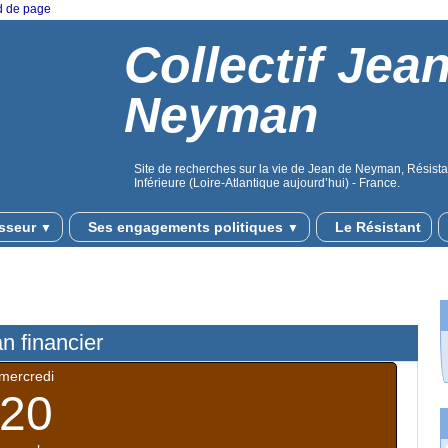
ed de page
Collectif Jea
Neyman
Site de recherches sur la vie de Jean de Neyman, Résistan
Inférieure (Loire-Atlantique aujourd’hui) - France.
sseur
Ses engagements politiques
Le Résistant
▼
▼
n financier
mercredi
20