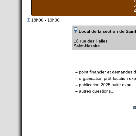
18h00 - 19h30
Local de la section de Sain
18 rue des Halles
Saint-Nazaire
REPORT DE LA RÉUNION, INITIALEMENT PRÉVU
–
point financier et demandes 
–
organisation prêt-location ex
–
publication 2025 suite expo...
–
autres questions...