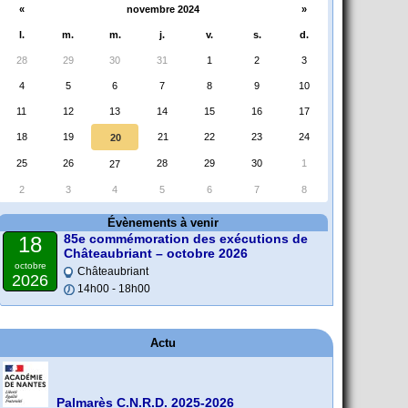
«
novembre 2024
»
l.
m.
m.
j.
v.
s.
d.
28
29
30
31
1
2
3
4
5
6
7
8
9
10
11
12
13
14
15
16
17
18
19
21
22
23
24
20
25
26
28
29
30
1
27
2
3
4
5
6
7
8
Évènements à venir
85e commémoration des exécutions de
18
Châteaubriant – octobre 2026
octobre
Châteaubriant
2026
14h00 - 18h00
Actu
Palmarès C.N.R.D. 2025-2026