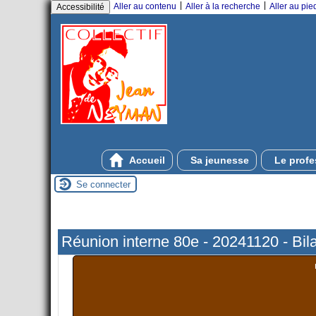
|
|
Aller au contenu
Aller à la recherche
Aller au pi
Accessibilité
Accueil
Sa jeunesse
Le profe
Se connecter
Réunion interne 80e - 20241120 - Bila