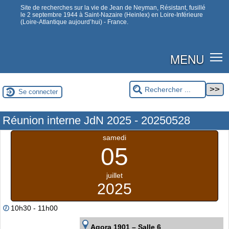
Site de recherches sur la vie de Jean de Neyman, Résistant, fusillé
le 2 septembre 1944 à Saint-Nazaire (Heinlex) en Loire-Inférieure
(Loire-Atlantique aujourd’hui) - France.
MENU
Se connecter
Réunion interne JdN 2025 - 20250528
samedi
05
juillet
2025
10h30 - 11h00
Agora 1901 – Salle 6