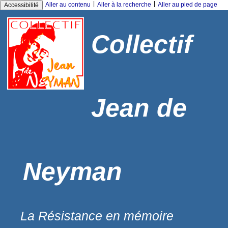
|
|
Aller au contenu
Aller à la recherche
Aller au pied de page
Accessibilité
Collectif
Jean de
Neyman
La Résistance en mémoire