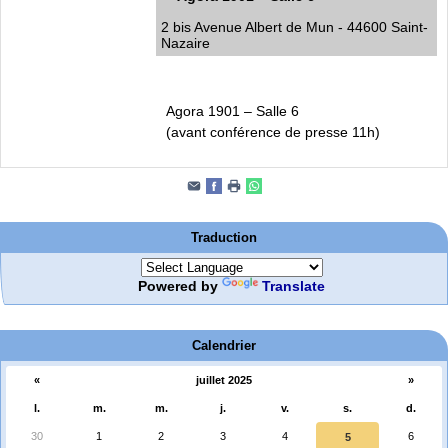
2 bis Avenue Albert de Mun - 44600 Saint-
Nazaire
Agora 1901 – Salle 6
(avant conférence de presse 11h)
Traduction
Powered by
Translate
Calendrier
«
juillet 2025
»
l.
m.
m.
j.
v.
s.
d.
30
1
2
3
4
6
5