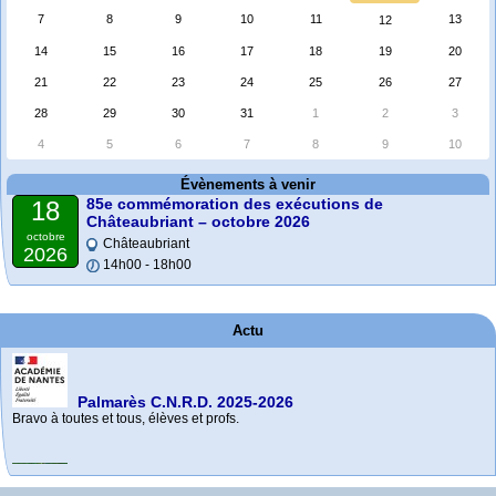
7
8
9
10
11
13
12
14
15
16
17
18
19
20
21
22
23
24
25
26
27
28
29
30
31
1
2
3
4
5
6
7
8
9
10
Évènements à venir
85e commémoration des exécutions de
18
Châteaubriant – octobre 2026
octobre
Châteaubriant
2026
14h00 - 18h00
Actu
Palmarès C.N.R.D. 2025-2026
Bravo à toutes et tous, élèves et profs.
e
85
commémoration des exécutions de Châteaubriant