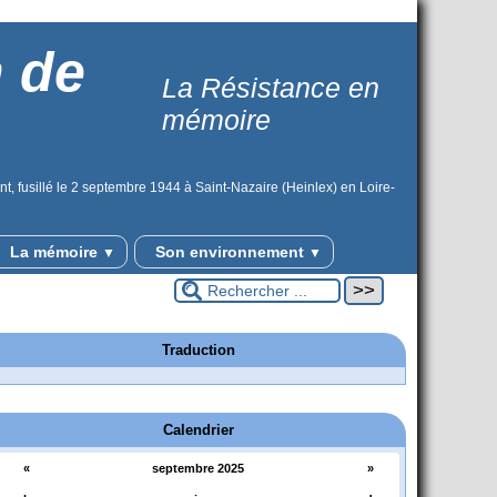
n de
La Résistance en
mémoire
t, fusillé le 2 septembre 1944 à Saint-Nazaire (Heinlex) en Loire-
La mémoire
Son environnement
▼
▼
Traduction
Calendrier
«
septembre 2025
»