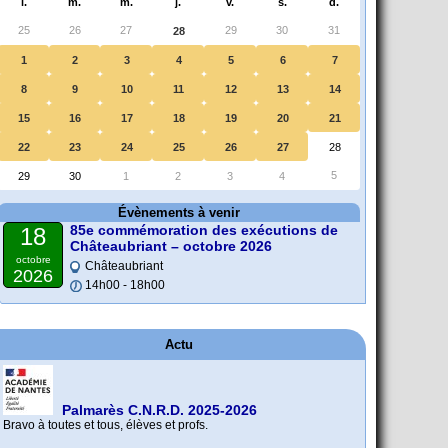
l.
m.
m.
j.
v.
s.
d.
25
26
27
29
30
31
28
1
2
3
4
5
6
7
8
9
10
11
12
13
14
15
16
17
18
19
20
21
22
23
24
25
26
27
28
5
29
30
1
2
3
4
Évènements à venir
85e commémoration des exécutions de
18
Châteaubriant – octobre 2026
octobre
Châteaubriant
2026
14h00 - 18h00
Actu
Palmarès C.N.R.D. 2025-2026
Bravo à toutes et tous, élèves et profs.