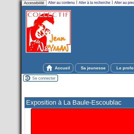
|
|
Aller au contenu
Aller à la recherche
Aller au pi
Accessibilité
Accueil
Sa jeunesse
Le profe
Se connecter
Exposition à La Baule-Escoublac