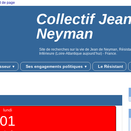
ed de page
Collectif Jea
Neyman
Site de recherches sur la vie de Jean de Neyman, Résistan
Inférieure (Loire-Atlantique aujourd’hui) - France.
sseur
Ses engagements politiques
Le Résistant
▼
▼
lundi
01