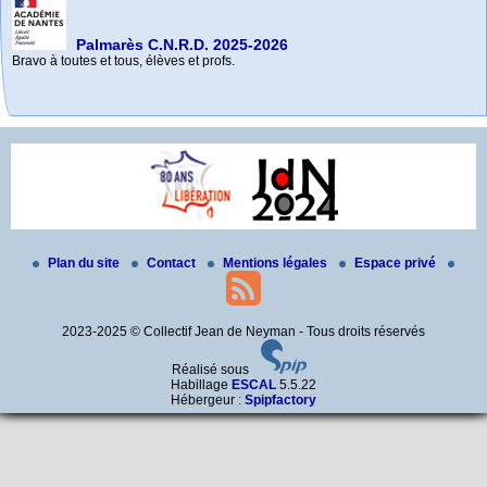
Palmarès C.N.R.D. 2025-2026
Bravo à toutes et tous, élèves et profs.
e
85
commémoration des exécutions de Châteaubriant
e
– octobre 2026
Mai 2026 - Commémoration à La Baule-Escoublac
Septembre 2025 - 81
anniversaire de son exécution
Toutes les informations à venir sur le site internet de l’Amicale (…)
Rendez-vous devant la maison où Jean a enseigné, à La Baule-Escoublac
La commémoration du 81e anniversaire de l’exécution de Jean de Neyman
- (…)
à (…)
Plan du site
Contact
Mentions légales
Espace privé
2023-2025 © Collectif Jean de Neyman - Tous droits réservés
Réalisé sous
Habillage
ESCAL
5.5.22
Hébergeur :
Spipfactory