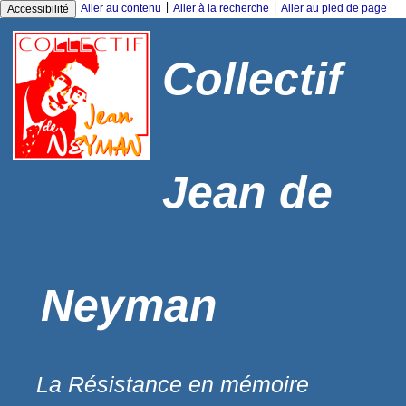
|
|
Aller au contenu
Aller à la recherche
Aller au pied de page
Accessibilité
Collectif
Jean de
Neyman
La Résistance en mémoire