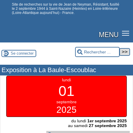
Site de recherches sur la vie de Jean de Neyman, Résistant, fusillé
le 2 septembre 1944 à Saint-Nazaire (Heinlex) en Loire-Inférieure
(Loire-Atlantique aujourd’hui) - France.
MENU
Se connecter
Exposition à La Baule-Escoublac
lundi
01
septembre
2025
du lundi
1er septembre 2025
au samedi
27 septembre 2025