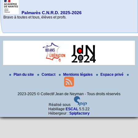
Palmarès C.N.R.D. 2025-2026
Bravo à toutes et tous, élèves et profs.
e
e
85
Mai 2026 - Commémoration à La Baule-Escoublac
Septembre 2025 - 81
commémoration des exécutions de Châteaubriant
anniversaire de son exécution
– octobre 2026
Rendez-vous devant la maison où Jean a enseigné, à La Baule-Escoublac
La commémoration du 81e anniversaire de l’exécution de Jean de Neyman
- (…)
à (…)
Toutes les informations à venir sur le site internet de l’Amicale (…)
Plan du site
Contact
Mentions légales
Espace privé
2023-2025 © Collectif Jean de Neyman - Tous droits réservés
Réalisé sous
Habillage
ESCAL
5.5.22
Hébergeur :
Spipfactory