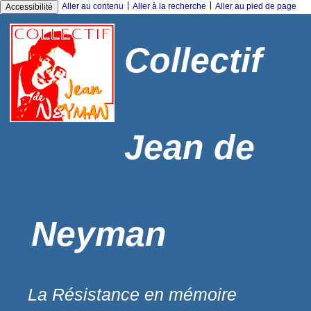
|
|
Aller au contenu
Aller à la recherche
Aller au pied de page
Accessibilité
Collectif
Jean de
Neyman
La Résistance en mémoire