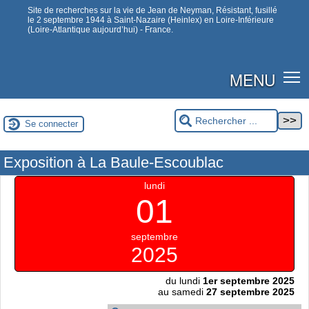
Site de recherches sur la vie de Jean de Neyman, Résistant, fusillé
le 2 septembre 1944 à Saint-Nazaire (Heinlex) en Loire-Inférieure
(Loire-Atlantique aujourd’hui) - France.
MENU
Se connecter
Exposition à La Baule-Escoublac
lundi
01
septembre
2025
du lundi
1er septembre 2025
au samedi
27 septembre 2025