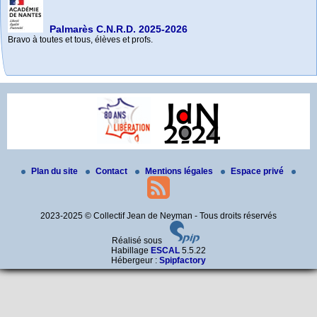
Palmarès C.N.R.D. 2025-2026
Bravo à toutes et tous, élèves et profs.
e
e
85
Mai 2026 - Commémoration à La Baule-Escoublac
Septembre 2025 - 81
commémoration des exécutions de Châteaubriant
anniversaire de son exécution
– octobre 2026
Rendez-vous devant la maison où Jean a enseigné, à La Baule-Escoublac
La commémoration du 81e anniversaire de l’exécution de Jean de Neyman
- (…)
à (…)
Toutes les informations à venir sur le site internet de l’Amicale (…)
Plan du site
Contact
Mentions légales
Espace privé
2023-2025 © Collectif Jean de Neyman - Tous droits réservés
Réalisé sous
Habillage
ESCAL
5.5.22
Hébergeur :
Spipfactory