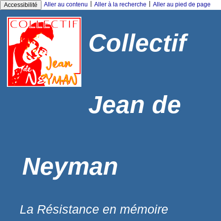
|
|
Aller au contenu
Aller à la recherche
Aller au pied de page
Accessibilité
Collectif
Jean de
Neyman
La Résistance en mémoire