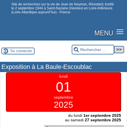
Site de recherches sur la vie de Jean de Neyman, Résistant, fusillé
le 2 septembre 1944 à Saint-Nazaire (Heinlex) en Loire-Inférieure
(Loire-Atlantique aujourd’hui) - France.
MENU
Se connecter
Exposition à La Baule-Escoublac
lundi
01
septembre
2025
du lundi
1er septembre 2025
au samedi
27 septembre 2025