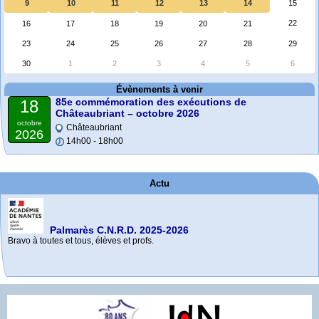
9
10
11
12
13
14
15
22
16
17
18
19
20
21
23
24
25
26
27
28
29
30
1
2
3
4
5
6
Évènements à venir
85e commémoration des exécutions de
18
Châteaubriant – octobre 2026
octobre
Châteaubriant
2026
14h00 - 18h00
Actu
Palmarès C.N.R.D. 2025-2026
Bravo à toutes et tous, élèves et profs.
e
e
85
Mai 2026 - Commémoration à La Baule-Escoublac
Septembre 2025 - 81
commémoration des exécutions de Châteaubriant
anniversaire de son exécution
– octobre 2026
Rendez-vous devant la maison où Jean a enseigné, à La Baule-Escoublac
La commémoration du 81e anniversaire de l’exécution de Jean de Neyman