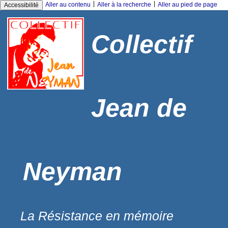
|
|
Aller au contenu
Aller à la recherche
Aller au pied de page
Accessibilité
Collectif
Jean de
Neyman
La Résistance en mémoire