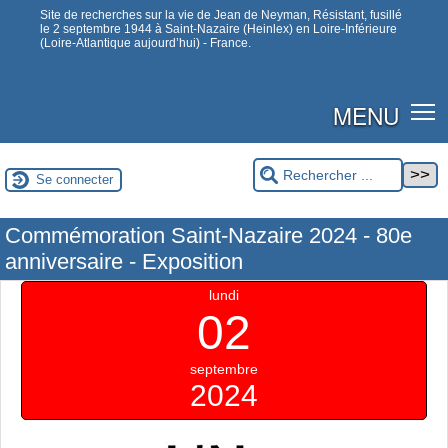
Site de recherches sur la vie de Jean de Neyman, Résistant, fusillé
le 2 septembre 1944 à Saint-Nazaire (Heinlex) en Loire-Inférieure
(Loire-Atlantique aujourd’hui) - France.
MENU
Se connecter
Commémoration Saint-Nazaire 2024 - 80e
anniversaire - Exposition
lundi
02
septembre
2024