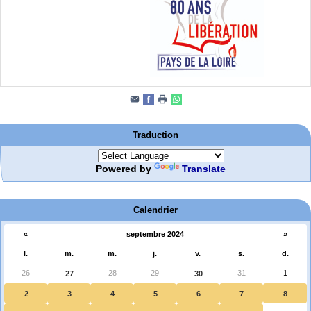
Traduction
Powered by
Translate
Calendrier
«
septembre 2024
»
l.
m.
m.
j.
v.
s.
d.
26
28
29
31
1
27
30
2
3
4
5
6
7
8