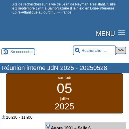
Site de recherches sur la vie de Jean de Neyman, Résistant, fusillé
le 2 septembre 1944 à Saint-Nazaire (Heinlex) en Loire-Inférieure
(Loire-Atlantique aujourd’hui) - France.
MENU
Se connecter
Réunion interne JdN 2025 - 20250528
samedi
05
juillet
2025
10h30 - 11h00
Agora 1901 – Salle 6