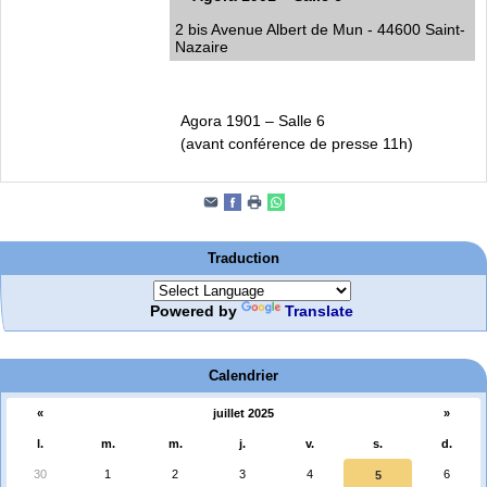
2 bis Avenue Albert de Mun - 44600 Saint-
Nazaire
Agora 1901 – Salle 6
(avant conférence de presse 11h)
Traduction
Powered by
Translate
Calendrier
«
juillet 2025
»
l.
m.
m.
j.
v.
s.
d.
30
1
2
3
4
6
5