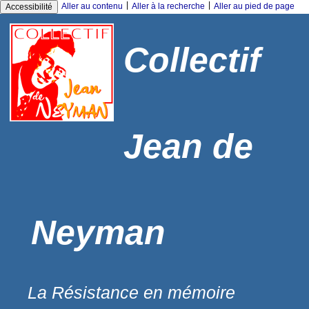
|
|
Aller au contenu
Aller à la recherche
Aller au pied de page
Accessibilité
Collectif
Jean de
Neyman
La Résistance en mémoire