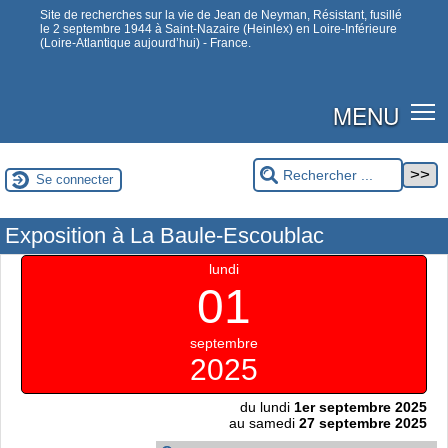
Site de recherches sur la vie de Jean de Neyman, Résistant, fusillé
le 2 septembre 1944 à Saint-Nazaire (Heinlex) en Loire-Inférieure
(Loire-Atlantique aujourd’hui) - France.
MENU
Se connecter
Exposition à La Baule-Escoublac
lundi
01
septembre
2025
du lundi
1er septembre 2025
au samedi
27 septembre 2025