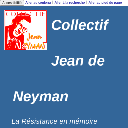
|
|
Aller au contenu
Aller à la recherche
Aller au pied de page
Accessibilité
Collectif
Jean de
Neyman
La Résistance en mémoire