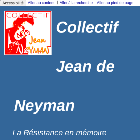
|
|
Aller au contenu
Aller à la recherche
Aller au pied de page
Accessibilité
Collectif
Jean de
Neyman
La Résistance en mémoire