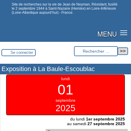
Site de recherches sur la vie de Jean de Neyman, Résistant, fusillé
le 2 septembre 1944 à Saint-Nazaire (Heinlex) en Loire-Inférieure
(Loire-Atlantique aujourd’hui) - France.
MENU
Se connecter
Exposition à La Baule-Escoublac
lundi
01
septembre
2025
du lundi
1er septembre 2025
au samedi
27 septembre 2025