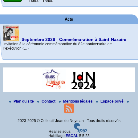
14h00 - 18h00
Actu
Septembre 2026 - Commémoration à Saint-Nazaire
Invitation à la cérémonie commémorative du 82e anniversaire de
l’exécution (…)
e
Palmarès C.N.R.D. 2025-2026
85
Mai 2026 - Commémoration à La Baule-Escoublac
commémoration des exécutions de Châteaubriant
Bravo à toutes et tous, élèves et profs.
– octobre 2026
Rendez-vous devant la maison où Jean a enseigné, à La Baule-Escoublac
- (…)
Toutes les informations à venir sur le site internet de l’Amicale (…)
Plan du site
Contact
Mentions légales
Espace privé
2023-2025 © Collectif Jean de Neyman - Tous droits réservés
Réalisé sous
Habillage
ESCAL
5.5.23