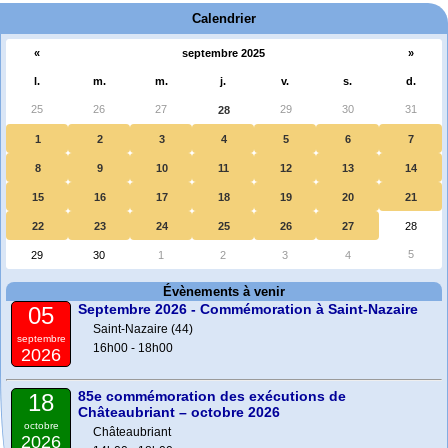
Calendrier
«
septembre 2025
»
l.
m.
m.
j.
v.
s.
d.
25
26
27
29
30
31
28
1
2
3
4
5
6
7
8
9
10
11
12
13
14
15
16
17
18
19
20
21
22
23
24
25
26
27
28
5
29
30
1
2
3
4
Évènements à venir
Septembre 2026 - Commémoration à Saint-Nazaire
05
Saint-Nazaire (44)
septembre
16h00 - 18h00
2026
85e commémoration des exécutions de
18
Châteaubriant – octobre 2026
octobre
Châteaubriant
2026