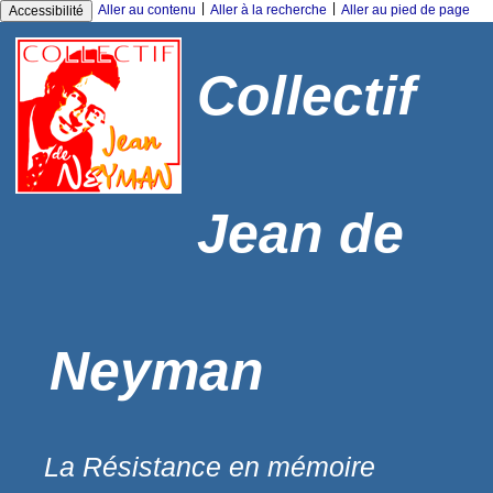
|
|
Aller au contenu
Aller à la recherche
Aller au pied de page
Accessibilité
Collectif
Jean de
Neyman
La Résistance en mémoire