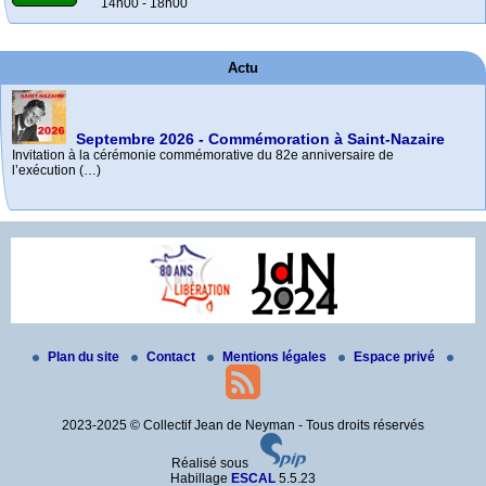
14h00 - 18h00
Actu
Septembre 2026 - Commémoration à Saint-Nazaire
Invitation à la cérémonie commémorative du 82e anniversaire de
l’exécution (…)
e
Palmarès C.N.R.D. 2025-2026
85
Mai 2026 - Commémoration à La Baule-Escoublac
commémoration des exécutions de Châteaubriant
Bravo à toutes et tous, élèves et profs.
– octobre 2026
Rendez-vous devant la maison où Jean a enseigné, à La Baule-Escoublac
- (…)
Toutes les informations à venir sur le site internet de l’Amicale (…)
Plan du site
Contact
Mentions légales
Espace privé
2023-2025 © Collectif Jean de Neyman - Tous droits réservés
Réalisé sous
Habillage
ESCAL
5.5.23