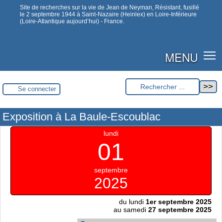
Site de recherches sur la vie de Jean de Neyman, Résistant, fusillé
le 2 septembre 1944 à Saint-Nazaire (Heinlex) en Loire-Inférieure
(Loire-Atlantique aujourd’hui) - France.
MENU
Se connecter
Exposition à La Baule-Escoublac
lundi
01
septembre
2025
du lundi
1er septembre 2025
au samedi
27 septembre 2025