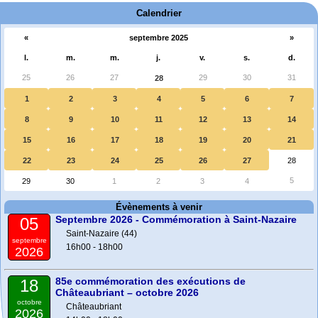
Calendrier
«
septembre 2025
»
l.
m.
m.
j.
v.
s.
d.
25
26
27
29
30
31
28
1
2
3
4
5
6
7
8
9
10
11
12
13
14
15
16
17
18
19
20
21
22
23
24
25
26
27
28
5
29
30
1
2
3
4
Évènements à venir
Septembre 2026 - Commémoration à Saint-Nazaire
05
Saint-Nazaire (44)
septembre
16h00 - 18h00
2026
85e commémoration des exécutions de
18
Châteaubriant – octobre 2026
octobre
Châteaubriant
2026