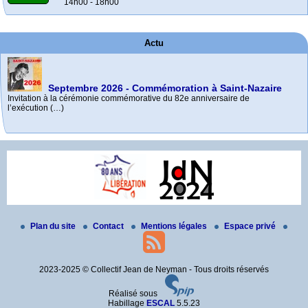
14h00 - 18h00
Actu
Septembre 2026 - Commémoration à Saint-Nazaire
Invitation à la cérémonie commémorative du 82e anniversaire de
l’exécution (…)
e
Palmarès C.N.R.D. 2025-2026
85
Mai 2026 - Commémoration à La Baule-Escoublac
commémoration des exécutions de Châteaubriant
Bravo à toutes et tous, élèves et profs.
– octobre 2026
Rendez-vous devant la maison où Jean a enseigné, à La Baule-Escoublac
- (…)
Toutes les informations à venir sur le site internet de l’Amicale (…)
Plan du site
Contact
Mentions légales
Espace privé
2023-2025 © Collectif Jean de Neyman - Tous droits réservés
Réalisé sous
Habillage
ESCAL
5.5.23