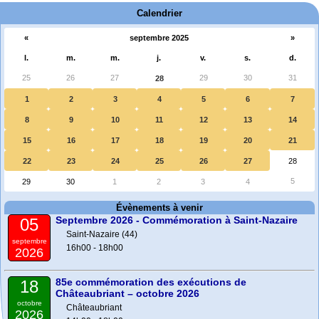
Calendrier
«
septembre 2025
»
l.
m.
m.
j.
v.
s.
d.
25
26
27
29
30
31
28
1
2
3
4
5
6
7
8
9
10
11
12
13
14
15
16
17
18
19
20
21
22
23
24
25
26
27
28
5
29
30
1
2
3
4
Évènements à venir
Septembre 2026 - Commémoration à Saint-Nazaire
05
Saint-Nazaire (44)
septembre
16h00 - 18h00
2026
85e commémoration des exécutions de
18
Châteaubriant – octobre 2026
octobre
Châteaubriant
2026