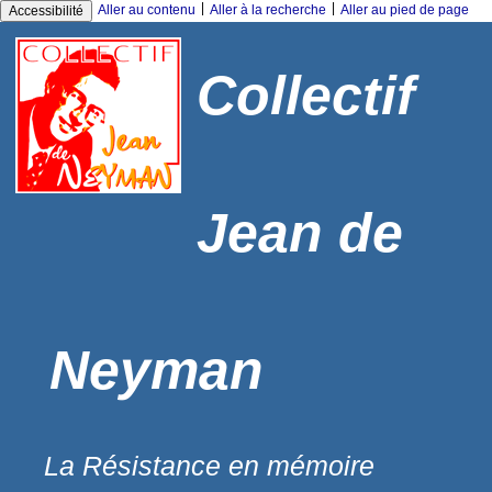
|
|
Aller au contenu
Aller à la recherche
Aller au pied de page
Accessibilité
Collectif
Jean de
Neyman
La Résistance en mémoire