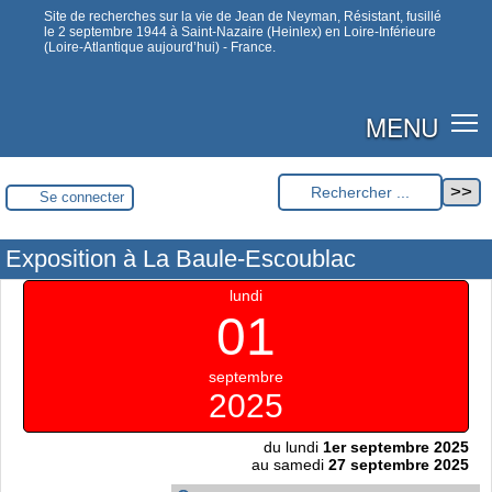
Site de recherches sur la vie de Jean de Neyman, Résistant, fusillé
le 2 septembre 1944 à Saint-Nazaire (Heinlex) en Loire-Inférieure
(Loire-Atlantique aujourd’hui) - France.
MENU
Se connecter
Exposition à La Baule-Escoublac
lundi
01
septembre
2025
du lundi
1er septembre 2025
au samedi
27 septembre 2025