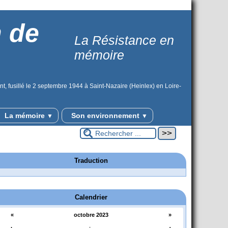
n de
La Résistance en
mémoire
t, fusillé le 2 septembre 1944 à Saint-Nazaire (Heinlex) en Loire-
La mémoire
Son environnement
▼
▼
Traduction
Calendrier
«
octobre 2023
»