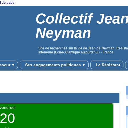
ed de page
Collectif Jea
Neyman
Site de recherches sur la vie de Jean de Neyman, Résistan
Inférieure (Loire-Atlantique aujourd’hui) - France.
sseur
Ses engagements politiques
Le Résistant
▼
▼
vendredi
20