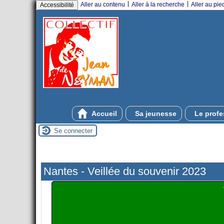
|
|
Aller au contenu
Aller à la recherche
Aller au pi
Accessibilité
Accueil
Sa jeunesse
Le profe
Se connecter
Nantes - Veillée du souvenir 2023