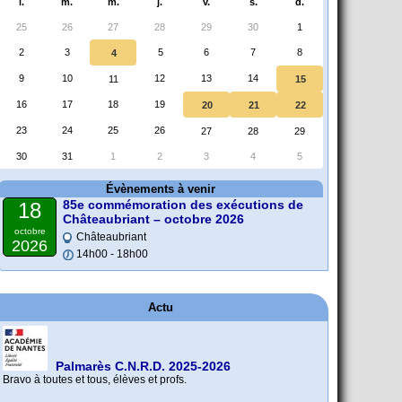
l.
m.
m.
j.
v.
s.
d.
25
26
27
28
29
30
1
2
3
5
6
7
8
4
9
10
12
13
14
11
15
16
17
18
19
20
21
22
23
24
25
26
27
28
29
30
31
1
2
3
4
5
Évènements à venir
85e commémoration des exécutions de
18
Châteaubriant – octobre 2026
octobre
Châteaubriant
2026
14h00 - 18h00
Actu
Palmarès C.N.R.D. 2025-2026
Bravo à toutes et tous, élèves et profs.