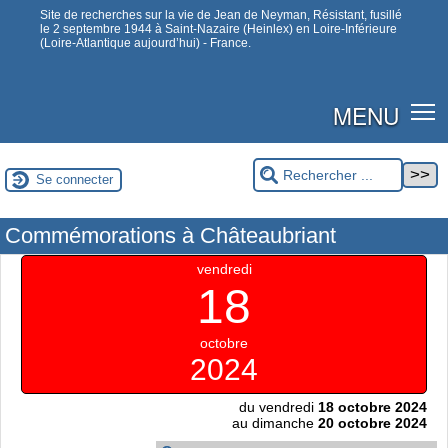
Site de recherches sur la vie de Jean de Neyman, Résistant, fusillé
le 2 septembre 1944 à Saint-Nazaire (Heinlex) en Loire-Inférieure
(Loire-Atlantique aujourd’hui) - France.
MENU
Se connecter
Commémorations à Châteaubriant
vendredi
18
octobre
2024
du vendredi
18 octobre 2024
au dimanche
20 octobre 2024