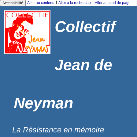
|
|
Aller au contenu
Aller à la recherche
Aller au pied de page
Accessibilité
Collectif
Jean de
Neyman
La Résistance en mémoire