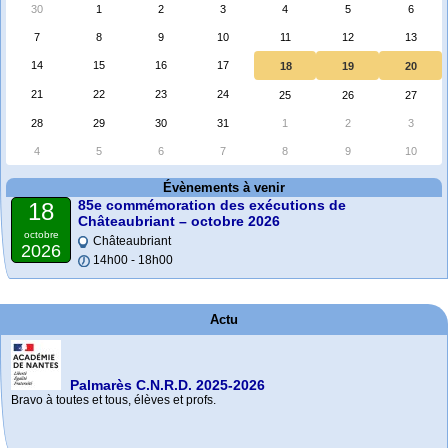
30
1
2
3
4
5
6
7
8
9
10
11
12
13
14
15
16
17
18
19
20
21
22
23
24
25
26
27
28
29
30
31
1
2
3
4
5
6
7
8
9
10
Évènements à venir
85e commémoration des exécutions de
18
Châteaubriant – octobre 2026
octobre
Châteaubriant
2026
14h00 - 18h00
Actu
Palmarès C.N.R.D. 2025-2026
Bravo à toutes et tous, élèves et profs.