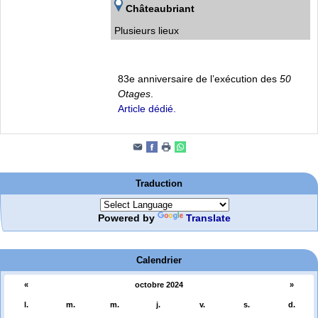
Châteaubriant
Plusieurs lieux
83e anniversaire de l’exécution des
50
Otages
.
Article dédié.
Traduction
Powered by
Translate
Calendrier
«
octobre 2024
»
l.
m.
m.
j.
v.
s.
d.